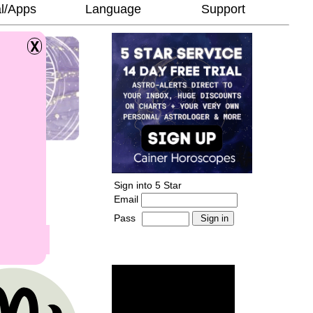
l/Apps
Language
Support
Sign into 5 Star
Email
Pass
-
______________________