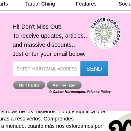
arts
Tarot/I Ching
Features
Socia
ugust 2026
isfrutas de los misterios. Lo que significa que
uras a resolverlos. Comprendes
 a menudo, cuanto más nos esforzamos por