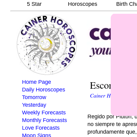
5 Star
Horoscopes
Birth Ch
Escorpio, A
Home Page
Daily Horoscopes
Cainer Horoscopes
Tomorrow
Yesterday
Weekly Forecasts
Regido por Plutón, d
Monthly Forecasts
no siempre te apres
Love Forecasts
profundamente que,
Moon Signs