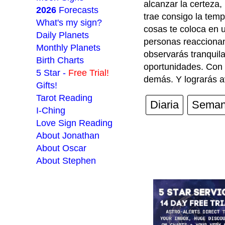
alcanzar la certeza
2026
Forecasts
trae consigo la temp
What's my sign?
cosas te coloca en 
Daily Planets
personas reaccionan
Monthly Planets
observarás tranquila
Birth Charts
oportunidades. Con t
5 Star -
Free Trial!
demás. Y lograrás a
Gifts!
Tarot Reading
Diaria
Seman
I-Ching
Love Sign Reading
About Jonathan
About Oscar
About Stephen
___________________